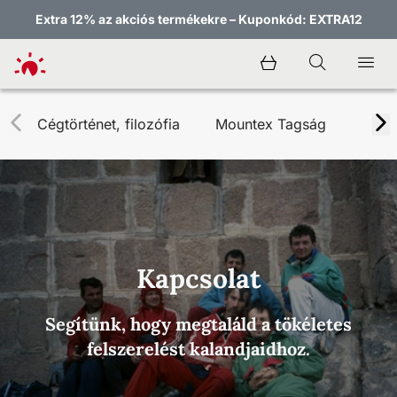
Extra 12% az akciós termékekre – Kuponkód: EXTRA12
Cégtörténet, filozófia
Mountex Tagság
Kapc
Kapcsolat
Segítünk, hogy megtaláld a tökéletes
felszerelést kalandjaidhoz.