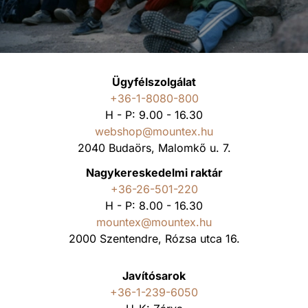
Ügyfélszolgálat
+36-1-8080-800
H - P: 9.00 - 16.30
webshop@mountex.hu
2040 Budaörs, Malomkő u. 7.
Nagykereskedelmi raktár
+36-26-501-220
H - P: 8.00 - 16.30
mountex@mountex.hu
2000 Szentendre, Rózsa utca 16.
Javítósarok
+36-1-239-6050