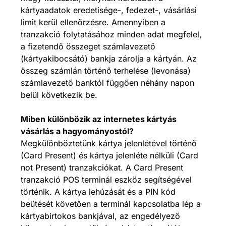
kártyaadatok eredetisége-, fedezet-, vásárlási
limit kerül ellenőrzésre. Amennyiben a
tranzakció folytatásához minden adat megfelel,
a fizetendő összeget számlavezető
(kártyakibocsátó) bankja zárolja a kártyán. Az
összeg számlán történő terhelése (levonása)
számlavezető banktól függően néhány napon
belül következik be.
Miben különbözik az internetes kártyás
vásárlás a hagyományostól?
Megkülönböztetünk kártya jelenlétével történő
(Card Present) és kártya jelenléte nélküli (Card
not Present) tranzakciókat. A Card Present
tranzakció POS terminál eszköz segítségével
történik. A kártya lehúzását és a PIN kód
beütését követően a terminál kapcsolatba lép a
kártyabirtokos bankjával, az engedélyező