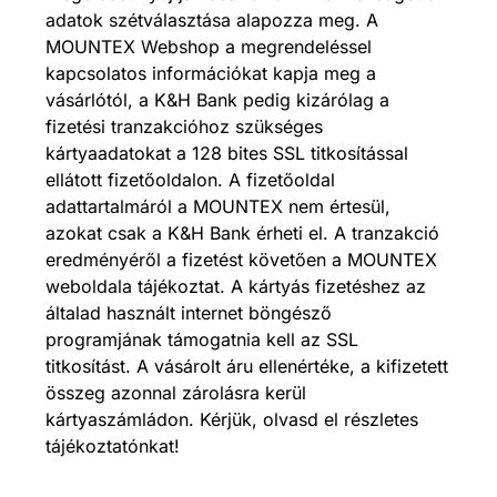
adatok szétválasztása alapozza meg. A
MOUNTEX Webshop a megrendeléssel
kapcsolatos információkat kapja meg a
vásárlótól, a K&H Bank pedig kizárólag a
fizetési tranzakcióhoz szükséges
kártyaadatokat a 128 bites SSL titkosítással
ellátott fizetőoldalon. A fizetőoldal
adattartalmáról a MOUNTEX nem értesül,
azokat csak a K&H Bank érheti el. A tranzakció
eredményéről a fizetést követően a MOUNTEX
weboldala tájékoztat. A kártyás fizetéshez az
általad használt internet böngésző
programjának támogatnia kell az SSL
titkosítást. A vásárolt áru ellenértéke, a kifizetett
összeg azonnal zárolásra kerül
kártyaszámládon. Kérjük, olvasd el részletes
tájékoztatónkat!