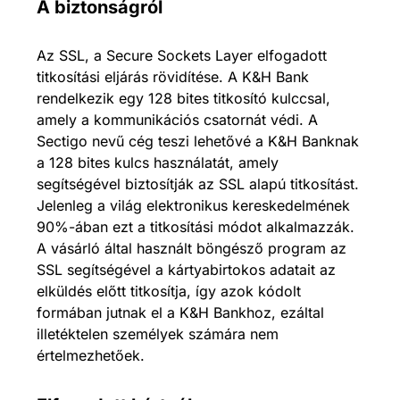
A biztonságról
Az SSL, a Secure Sockets Layer elfogadott
titkosítási eljárás rövidítése. A K&H Bank
rendelkezik egy 128 bites titkosító kulccsal,
amely a kommunikációs csatornát védi. A
Sectigo nevű cég teszi lehetővé a K&H Banknak
a 128 bites kulcs használatát, amely
segítségével biztosítják az SSL alapú titkosítást.
Jelenleg a világ elektronikus kereskedelmének
90%-ában ezt a titkosítási módot alkalmazzák.
A vásárló által használt böngésző program az
SSL segítségével a kártyabirtokos adatait az
elküldés előtt titkosítja, így azok kódolt
formában jutnak el a K&H Bankhoz, ezáltal
illetéktelen személyek számára nem
értelmezhetőek.