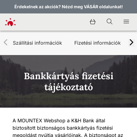
Érdekelnek az akciók? Nézd meg VÁSÁR oldalunkat!
Szállítási információk
Fizetési információk
B
Bankkártyás fizetési
tájékoztató
A MOUNTEX Webshop a K&H Bank által
biztosított biztonságos bankkártyás fizetési
megoldást nyújtja vásárlóinak. A biztonságot az