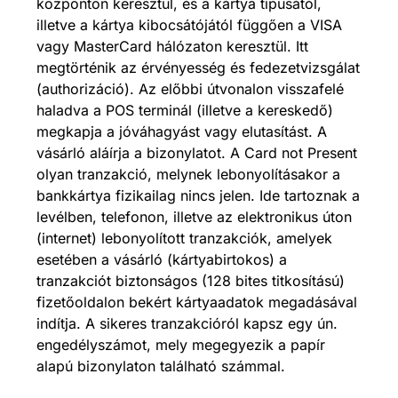
központon keresztül, és a kártya típusától,
illetve a kártya kibocsátójától függően a VISA
vagy MasterCard hálózaton keresztül. Itt
megtörténik az érvényesség és fedezetvizsgálat
(authorizáció). Az előbbi útvonalon visszafelé
haladva a POS terminál (illetve a kereskedő)
megkapja a jóváhagyást vagy elutasítást. A
vásárló aláírja a bizonylatot. A Card not Present
olyan tranzakció, melynek lebonyolításakor a
bankkártya fizikailag nincs jelen. Ide tartoznak a
levélben, telefonon, illetve az elektronikus úton
(internet) lebonyolított tranzakciók, amelyek
esetében a vásárló (kártyabirtokos) a
tranzakciót biztonságos (128 bites titkosítású)
fizetőoldalon bekért kártyaadatok megadásával
indítja. A sikeres tranzakcióról kapsz egy ún.
engedélyszámot, mely megegyezik a papír
alapú bizonylaton található számmal.