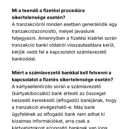
Mi a teendő a fizetési procedúra
sikertelensége esetén?
A tranzakcióról minden esetben generálódik egy
tranzakcióazonosító, melyet javaslunk
feljegyezni. Amennyiben a fizetési kísérlet során
tranzakció banki oldalról visszautasításra kerül,
kérjük vedd fel a kapcsolatot számlavezető
bankoddal.
Miért a számlavezető bankkal kell felvenni a
kapcsolatot a fizetés sikertelensége esetén?
A kártyaellenőrzés során a számlavezető
(kártyakibocsátó) bank értesíti az összeget
beszedő kereskedő (elfogadó) bankjának, hogy
a tranzakció elvégezhető-e. Más bank
ügyfelének az elfogadó bank nem adhat ki
bizalmas információkat, arra csak a
kártyabirtokost azonosító banknak van joga.