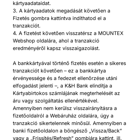
kártyaadataidat.
3. A kártyaadatok megadását követően a
Fizetés gombra kattintva indíthatod el a
tranzakciót.
4. A fizetést követően visszatérsz a MOUNTEX
Webshop oldalára, ahol a tranzakció
eredményéről kapsz visszaigazolást.
A bankkártyával történő fizetés esetén a sikeres
tranzakciót követően – ez a bankkártya
érvényessége és a fedezet ellenőrzése utáni
elfogadást jelenti –, a K&H Bank elindítja a
Kártyabirtokos számlájának megterhelését az
áru vagy szolgáltatás ellenértékével.
Amennyiben nem kerülsz visszairányításra a
fizetőoldalról a Webáruház oldalára, úgy a
tranzakció sikertelennek minősül. Amennyiben a
banki fizetőoldalon a böngésző „Vissza/Back”
vagy a „Frissítés/Refresh” gombjára kattint, ill.