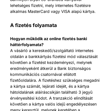
lehetséges fizetni, mely internetes fizetésre
alkalmas MasterCard vagy VISA alapú kártya.
A fizetés folyamata
Hogyan működik az online fizetés banki
háttérfolyamata?
A vásárló a kereskedő/szolgáltató internetes
oldalán a bankkártyás fizetési mód választását
követően a fizetést kezdeményezi, melynek
eredményeként átkerül a Bank biztonságos
kommunikációs csatornával ellátott
fizetőoldalára. A fizetéshez szükséges megadni
a kártya számát, lejárati idejét, és a kártya
hátoldalának aláíráscsíkján található 3 jegyű
érvényesítési kódot. A tranzakció elindítását
követően a kártya valós idejű engedélyezésen
megy keresztül, melynek keretében a