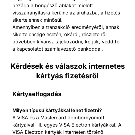
bezárja a böngésző ablakot mielőtt
visszairányításra kerülne az áruházba, a fizetés
sikertelennek minősül.
Amennyiben a tranzakció eredményéről, annak
sikertelensége esetén, okáról, részleteiről
bővebben kívánsz tájékozódni, kérjük, vedd fel
a kapcsolatot számlavezető bankoddal.
Kérdések és válaszok internetes
kártyás fizetésről
Kártyaelfogadás
Milyen típusú kártyákkal lehet fizetni?
A VISA és a Mastercard dombornyomott
kártyáival, ill. egyes VISA Electron kártyákkal. A
VISA Electron kártyák interneten történő