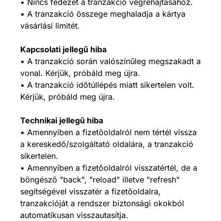
• Nincs fedezet a tranzakció végrehajtásához.
• A tranzakció összege meghaladja a kártya
vásárlási limitét.
Kapcsolati jellegű hiba
• A tranzakció során valószínűleg megszakadt a
vonal. Kérjük, próbáld meg újra.
• A tranzakció időtúllépés miatt sikertelen volt.
Kérjük, próbáld meg újra.
Technikai jellegű hiba
• Amennyiben a fizetőoldalról nem tértél vissza
a kereskedő/szolgáltató oldalára, a tranzakció
sikertelen.
• Amennyiben a fizetőoldalról visszatértél, de a
böngésző "back", "reload" illetve "refresh"
segítségével visszatér a fizetőoldalra,
tranzakcióját a rendszer biztonsági okokból
automatikusan visszautasítja.