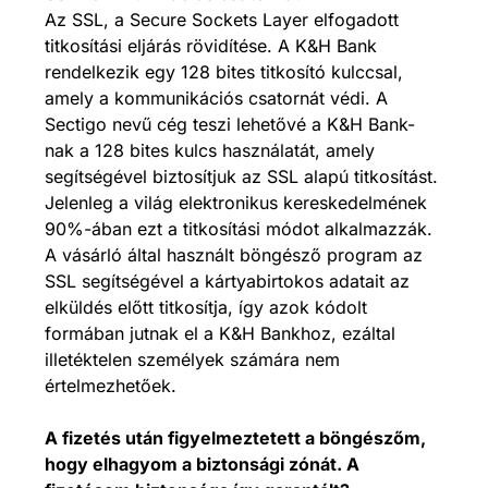
Az SSL, a Secure Sockets Layer elfogadott
titkosítási eljárás rövidítése. A K&H Bank
rendelkezik egy 128 bites titkosító kulccsal,
amely a kommunikációs csatornát védi. A
Sectigo nevű cég teszi lehetővé a K&H Bank-
nak a 128 bites kulcs használatát, amely
segítségével biztosítjuk az SSL alapú titkosítást.
Jelenleg a világ elektronikus kereskedelmének
90%-ában ezt a titkosítási módot alkalmazzák.
A vásárló által használt böngésző program az
SSL segítségével a kártyabirtokos adatait az
elküldés előtt titkosítja, így azok kódolt
formában jutnak el a K&H Bankhoz, ezáltal
illetéktelen személyek számára nem
értelmezhetőek.
A fizetés után figyelmeztetett a böngészőm,
hogy elhagyom a biztonsági zónát. A