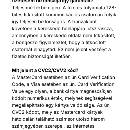
fizetésem biztonsága így garantált?
Teljes mértékben igen. A fizetés folyamata 128-
bites titkosított kommunikációs csatornán folyik,
így teljesen biztonságos. A tranzakciót
követően a kereskedő honlapjára jutsz vissza,
amennyiben a kereskedő oldala nem titkosított,
a böngésző figyelmeztet, hogy a titkosított
csatornát elhagytad. Ez nem jelent veszélyt a
fizetés biztonságát illetően.
Mit jelent a CVC2/CVV2 kód?
A MasterCard esetében az ún Card Verification
Code, a Visa esetében az ún. Card Verification
Value egy olyan, a bankkártya mágnescsíkján
kódolt numerikus érték, melynek segítségével
megállapítható egy kártya valódisága. Az ún.
CVC2 kódot, mely az Mastercard kártyák
hátoldalán található számsor utolsó három
számjegyében szerepel, az internetes