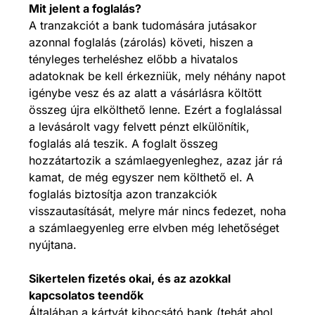
Mit jelent a foglalás?
A tranzakciót a bank tudomására jutásakor
azonnal foglalás (zárolás) követi, hiszen a
tényleges terheléshez előbb a hivatalos
adatoknak be kell érkezniük, mely néhány napot
igénybe vesz és az alatt a vásárlásra költött
összeg újra elkölthető lenne. Ezért a foglalással
a levásárolt vagy felvett pénzt elkülönítik,
foglalás alá teszik. A foglalt összeg
hozzátartozik a számlaegyenleghez, azaz jár rá
kamat, de még egyszer nem költhető el. A
foglalás biztosítja azon tranzakciók
visszautasítását, melyre már nincs fedezet, noha
a számlaegyenleg erre elvben még lehetőséget
nyújtana.
Sikertelen fizetés okai, és az azokkal
kapcsolatos teendők
Általában a kártyát kibocsátó bank (tehát ahol