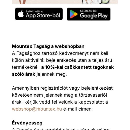
Mountex Tagság a webshopban
A Tagsághoz tartozó kedvezményt nem kell
külön aktiválni: bejelentkezés után a teljes árú
termékeknél
a 10%-kal csökkentett tagoknak
szóló árak
jelennek meg.
Amennyiben regisztrációt vagy bejelentkezést
követően nem jelennek meg a törzsvásárlói
árak, kérjük vedd fel velünk a kapcsolatot a
webshop@mountex.hu
e-mail címen.
Érvényesség
A Tagság és a korábbi plaszik kártyák névre