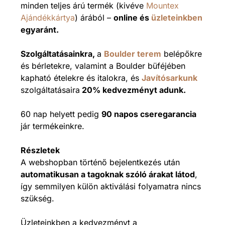
minden teljes árú termék (kivéve
Mountex
Ajándékkártya
) árából –
online és
üzleteinkben
egyaránt.
Szolgáltatásainkra,
a
Boulder terem
belépőkre
és bérletekre, valamint a Boulder büféjében
kapható ételekre és italokra, és
Javítósarkunk
szolgáltatásaira
20% kedvezményt adunk.
60 nap helyett pedig
90 napos cseregarancia
jár termékeinkre.
Részletek
A webshopban történő bejelentkezés után
automatikusan a tagoknak szóló árakat látod
,
így semmilyen külön aktiválási folyamatra nincs
szükség.
Üzleteinkben a kedvezményt a