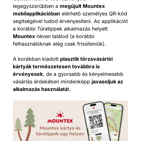
legegyszerűbben a
megújult Mountex
mobilapplikációban
elérhető személyes QR-kód
segítségével tudod érvényesíteni. Az applikációt
a korábbi Túratippek alkalmazás helyett
Mountex
néven találod (a korábbi
felhasználóknak elég csak frissíteniük).
A korábban kiadott
plasztik törzsvásárlói
kártyák természetesen továbbra is
érvényesek
, de a gyorsabb és kényelmesebb
vásárlás érdekében mindenképp
javasoljuk az
alkalmazás használatá
t.