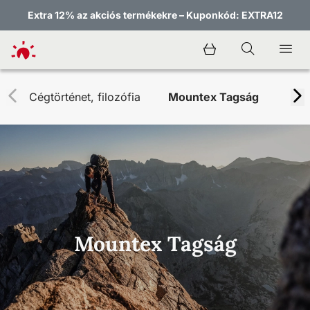
Extra 12% az akciós termékekre – Kuponkód: EXTRA12
Cégtörténet, filozófia
Mountex Tagság
Kapc
Mountex Tagság