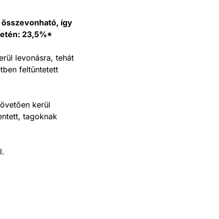
összevonható, így
setén: 23,5%*
rül levonásra, tehát
ben feltüntetett
övetően kerül
ntett, tagoknak
l.