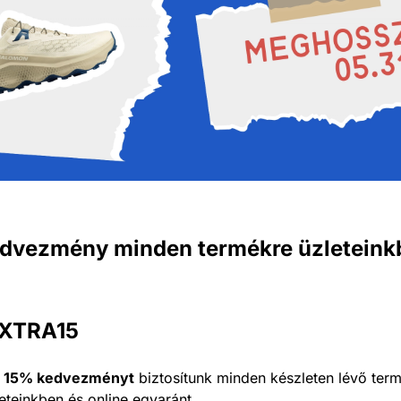
edvezmény minden termékre üzleteinkb
EXTRA15
t
15% kedvezményt
biztosítunk minden készleten lévő te
teinkben és online egyaránt.