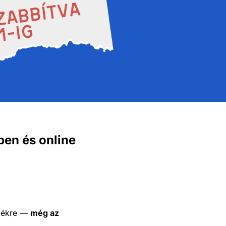
en és online
rmékre —
még az