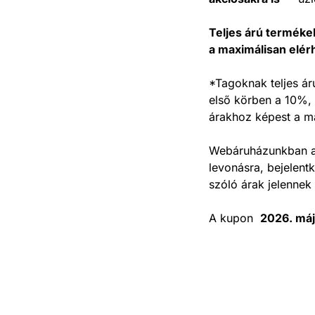
Teljes árú termék
a maximálisan elé
*Tagoknak teljes ár
első körben a 10%, 
árakhoz képest a m
Webáruházunkban a 
levonásra, bejelent
szóló árak jelenne
A kupon
2026. máj