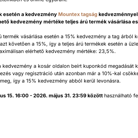
ek esetén a kedvezmény
Mountex tagság
kedvezménnyel 
rhető kedvezmény mértéke teljes árú termék vásárlása e
ú termék vásárlása esetén a 15% kedvezmény a tag árból ke
azt követően a 15%, így a teljes árú termékek esetén a üzlet
aximálisan elérhető kedvezmény mértéke: 23,5%.
kedvezmény a kosár oldalon beírt kuponkód megadását k
kezés vagy regisztráció után azonban már a 10%-kal csökke
k meg, így a 15% kedvezmény abból kerül levonásra.
us 15. 16:00 - 2026. május 31. 23:59 között
használható fe