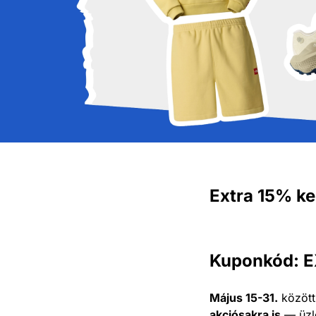
Extra 15% k
Kuponkód: 
Május 15-31.
közöt
akciósakra is
— üzle