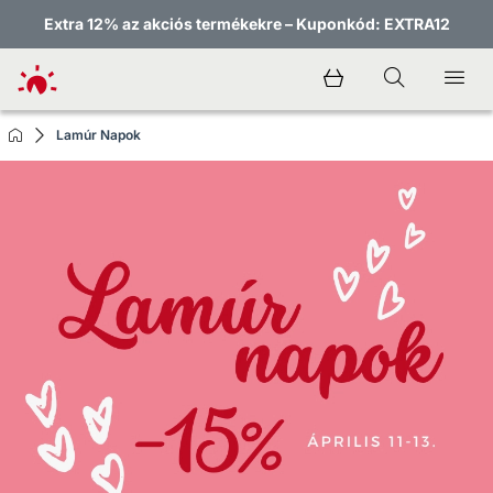
Extra 12% az akciós termékekre – Kuponkód: EXTRA12
Lamúr Napok