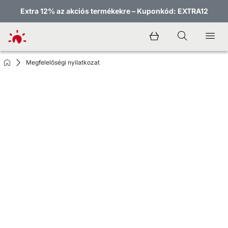
Extra 12% az akciós termékekre – Kuponkód: EXTRA12
Megfelelőségi nyilatkozat