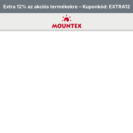
Extra 12% az akciós termékekre – Kuponkód: EXTRA12