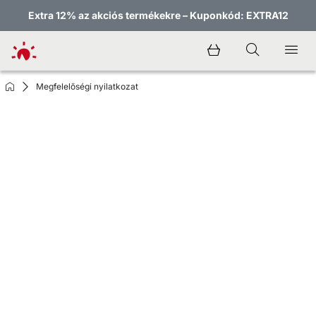
Extra 12% az akciós termékekre – Kuponkód: EXTRA12
Megfelelőségi nyilatkozat