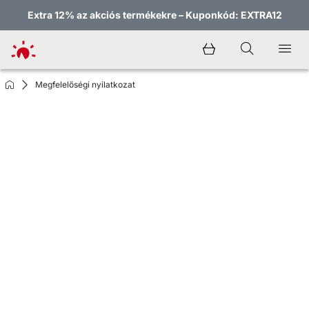
Extra 12% az akciós termékekre – Kuponkód: EXTRA12
Megfelelőségi nyilatkozat