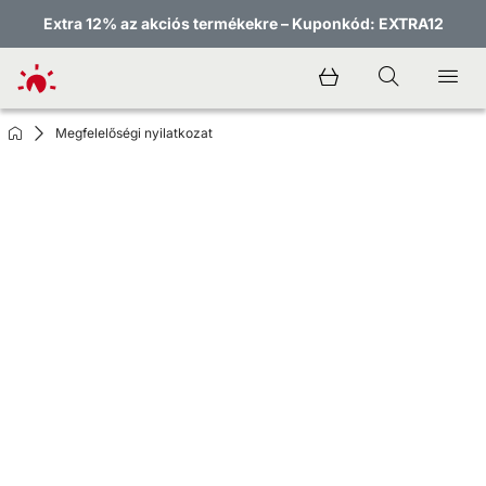
Extra 12% az akciós termékekre – Kuponkód: EXTRA12
Megfelelőségi nyilatkozat