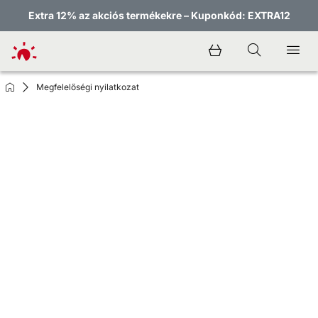
Extra 12% az akciós termékekre – Kuponkód: EXTRA12
Megfelelőségi nyilatkozat