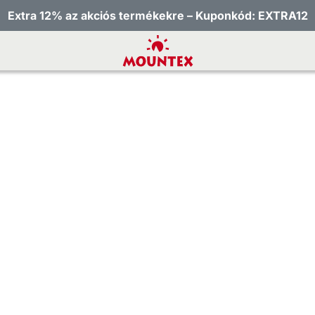
Extra 12% az akciós termékekre – Kuponkód: EXTRA12