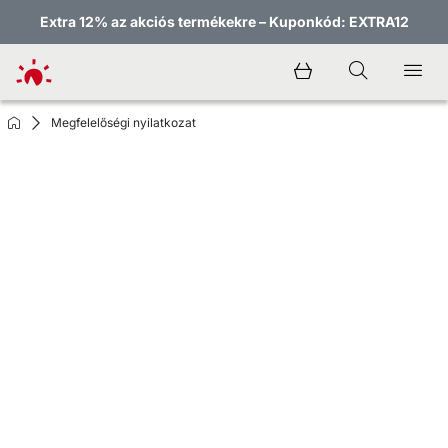
Extra 12% az akciós termékekre – Kuponkód: EXTRA12
Megfelelőségi nyilatkozat