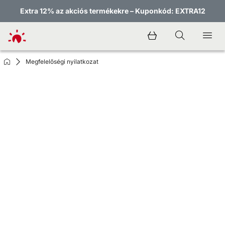
Extra 12% az akciós termékekre – Kuponkód: EXTRA12
Megfelelőségi nyilatkozat