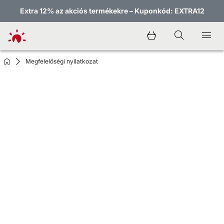
Extra 12% az akciós termékekre – Kuponkód: EXTRA12
Megfelelőségi nyilatkozat