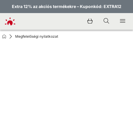
Extra 12% az akciós termékekre – Kuponkód: EXTRA12
Megfelelőségi nyilatkozat