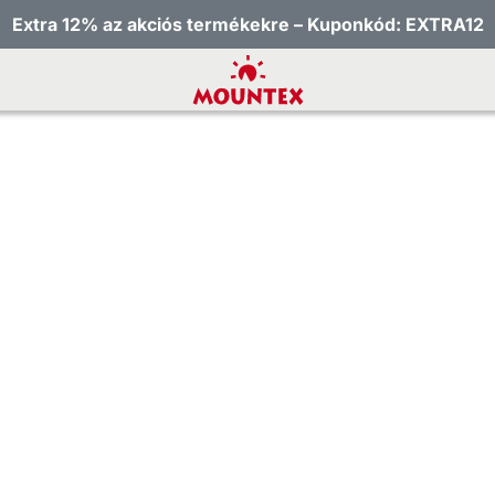
Extra 12% az akciós termékekre – Kuponkód: EXTRA12