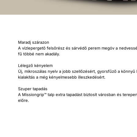
Maradj szárazon
A vízlepergető felsőrész és sárvédő perem megóv a nedvessé
fű többé nem akadály.
Lélegző kényelem
Új, mikroszálas nyelv a jobb szellőzésért, gyorsfűző a könnyű b
kialakítás a még kényelmesebb illeszkedésért.
Szuper tapadás
A Missiongrip™ talp extra tapadást biztosít városban és terepen
előre.