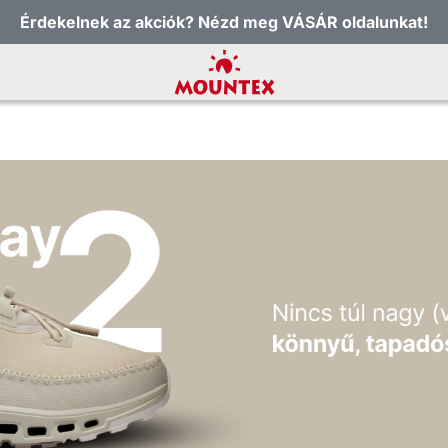
Érdekelnek az akciók? Nézd meg VÁSÁR oldalunkat!