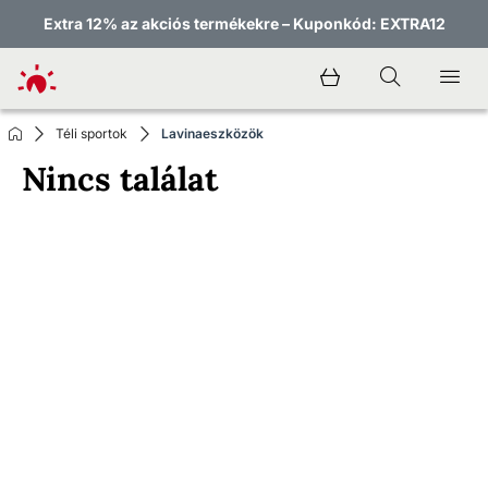
Extra 12% az akciós termékekre – Kuponkód: EXTRA12
Téli sportok
Lavinaeszközök
Nincs találat