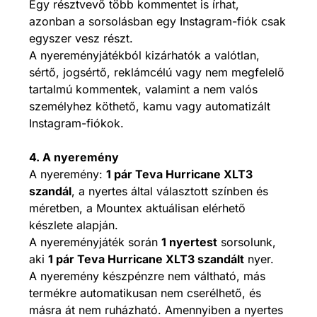
Egy résztvevő több kommentet is írhat,
azonban a sorsolásban egy Instagram-fiók csak
egyszer vesz részt.
A nyereményjátékból kizárhatók a valótlan,
sértő, jogsértő, reklámcélú vagy nem megfelelő
tartalmú kommentek, valamint a nem valós
személyhez köthető, kamu vagy automatizált
Instagram-fiókok.
4. A nyeremény
A nyeremény:
1 pár Teva Hurricane XLT3
szandál
, a nyertes által választott színben és
méretben, a Mountex aktuálisan elérhető
készlete alapján.
A nyereményjáték során
1 nyertest
sorsolunk,
aki
1 pár Teva Hurricane XLT3 szandált
nyer.
A nyeremény készpénzre nem váltható, más
termékre automatikusan nem cserélhető, és
másra át nem ruházható. Amennyiben a nyertes