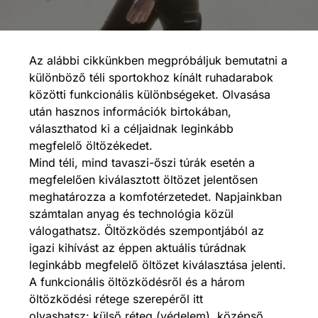
Az alábbi cikkünkben megpróbáljuk bemutatni a
különböző téli sportokhoz kínált ruhadarabok
közötti funkcionális különbségeket. Olvasása
után hasznos információk birtokában,
választhatod ki a céljaidnak leginkább
megfelelő öltözékedet.
Mind téli, mind tavaszi-őszi túrák esetén a
megfelelően kiválasztott öltözet jelentősen
meghatározza a komfotérzetedet. Napjainkban
számtalan anyag és technológia közül
válogathatsz. Öltözködés szempontjából az
igazi kihívást az éppen aktuális túrádnak
leginkább megfelelő öltözet kiválasztása jelenti.
A funkcionális öltözködésről és a három
öltözködési rétege szerepéről itt
olvashatsz: külső réteg (védelem), középső