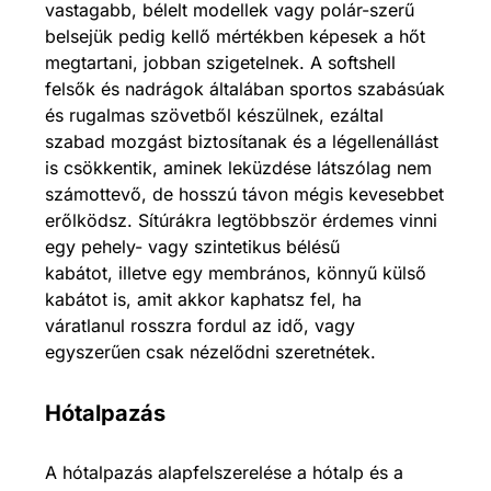
vastagabb, bélelt modellek vagy polár-szerű
belsejük pedig kellő mértékben képesek a hőt
megtartani, jobban szigetelnek. A softshell
felsők és nadrágok általában sportos szabásúak
és rugalmas szövetből készülnek, ezáltal
szabad mozgást biztosítanak és a légellenállást
is csökkentik, aminek leküzdése látszólag nem
számottevő, de hosszú távon mégis kevesebbet
erőlködsz. Sítúrákra legtöbbször érdemes vinni
egy pehely- vagy szintetikus bélésű
kabátot, illetve egy membrános, könnyű külső
kabátot is, amit akkor kaphatsz fel, ha
váratlanul rosszra fordul az idő, vagy
egyszerűen csak nézelődni szeretnétek.
Hótalpazás
A hótalpazás alapfelszerelése a hótalp és a