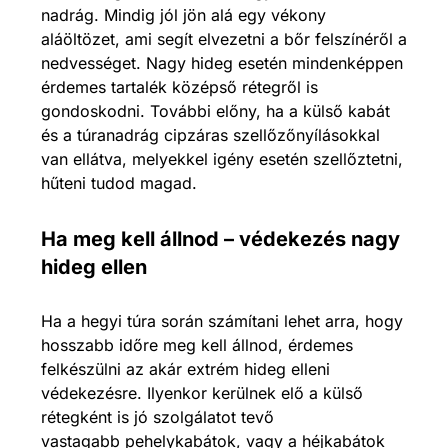
nadrág. Mindig jól jön alá egy vékony
aláöltözet, ami segít elvezetni a bőr felszínéről a
nedvességet. Nagy hideg esetén mindenképpen
érdemes tartalék középső rétegről is
gondoskodni. További előny, ha a külső kabát
és a túranadrág cipzáras szellőzőnyílásokkal
van ellátva, melyekkel igény esetén szellőztetni,
hűteni tudod magad.
Ha meg kell állnod – védekezés nagy
hideg ellen
Ha a hegyi túra során számítani lehet arra, hogy
hosszabb időre meg kell állnod, érdemes
felkészülni az akár extrém hideg elleni
védekezésre. Ilyenkor kerülnek elő a külső
rétegként is jó szolgálatot tevő
vastagabb pehelykabátok, vagy a héjkabátok