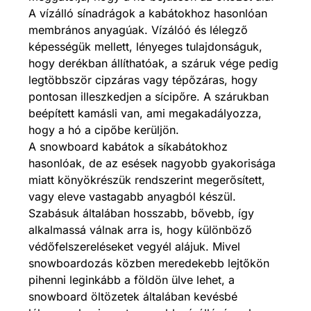
A vízálló sínadrágok a kabátokhoz hasonlóan
membrános anyagúak. Vízálóó és lélegző
képességük mellett, lényeges tulajdonságuk,
hogy derékban állíthatóak, a száruk vége pedig
legtöbbször cipzáras vagy tépőzáras, hogy
pontosan illeszkedjen a sícipőre. A szárukban
beépített kamásli van, ami megakadályozza,
hogy a hó a cipőbe kerüljön.
A snowboard kabátok a síkabátokhoz
hasonlóak, de az esések nagyobb gyakorisága
miatt könyökrészük rendszerint megerősített,
vagy eleve vastagabb anyagból készül.
Szabásuk általában hosszabb, bővebb, így
alkalmassá válnak arra is, hogy különböző
védőfelszereléseket vegyél alájuk. Mivel
snowboardozás közben meredekebb lejtőkön
pihenni leginkább a földön ülve lehet, a
snowboard öltözetek általában kevésbé