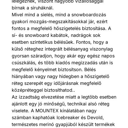
lélegeznek, viszont nagyobb vízállósággal
bírnak a síruháknál.
Mivel mind a síelés, mind a snowboardozás
gyakori mozgás-megszakításokkal jár, ezért
fontos a megfelelő hőszigetelés biztosítása. A
sí- és snowboard kabátok, nadrágok sok
esetben szintetikus bélésűek. Fontos, hogy a
külső réteghez integrált bélésanyag viszonylag
gyorsan száradjon, hogy akár egy egész napos
csúszkálás, és több kiadós megizzadás után is
megfelelő kényelmet biztosítson. Bélés
hiányában vagy nagy hidegben a hőszigetelő
réteg szerepét egy időjárásnak megfelelő
középréteggel biztosíthatod..
Az izzadtság elvezetése miatt a legtöbb esetben
ajánlott egy jó minőségű, technikai alsó réteg
viselete. A MOUNTEX kínálatában nagy
számban kaphatóak Icebreaker és Devold,
természetes merinó gyapjúból készült termékek