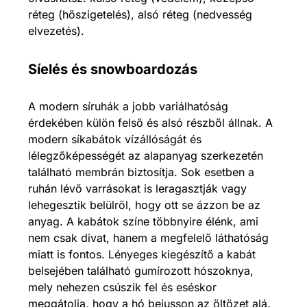
réteg (hőszigetelés), alsó réteg (nedvesség
elvezetés).
Síelés és snowboardozás
A modern síruhák a jobb variálhatóság
érdekében külön felső és alsó részből állnak. A
modern síkabátok vízállóságát és
lélegzőképességét az alapanyag szerkezetén
található membrán biztosítja. Sok esetben a
ruhán lévő varrásokat is leragasztják vagy
lehegesztik belülről, hogy ott se ázzon be az
anyag. A kabátok színe többnyire élénk, ami
nem csak divat, hanem a megfelelő láthatóság
miatt is fontos. Lényeges kiegészítő a kabát
belsejében található gumírozott hószoknya,
mely nehezen csúszik fel és eséskor
meggátolja, hogy a hó bejusson az öltözet alá.