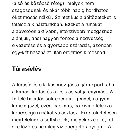
(alsó és középső réteg), melyek nem
szagosodnak és akár több napig hordhatod
őket mosás nélkül. Szintetikus aláöltözeteket is
találsz a kínálatunkban. Ezeket a ruhákat
alapvetően aktívabb, intenzívebb mozgáshoz
ajánljuk, ahol nagyon fontos a nedvesség
elvezetése és a gyorsabb száradás, azonban
egy-két használat után érdemes kimosnod.
Túrasíelés
A túrasíelés ciklikus mozgással járó sport, ahol
a kapaszkodás és a lesiklás váltja egymást. A
felfelé haladás sok energiát igényel, nagyon
kimelegszel, ezért hasznos, ha kiváló lélegző
képességű ruhákat választasz. Erre tökéletesen
megfelelnek a softshellek, melyek szélálló, jól
szellőző és némileg vízlepergető anyagok. A