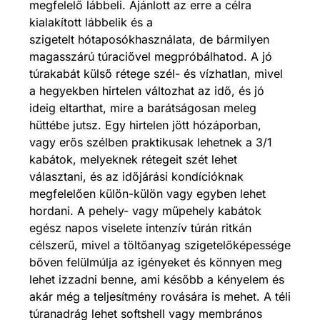
megfelelő lábbeli. Ajánlott az erre a célra
kialakított lábbelik és a
szigetelt hótaposókhasználata, de bármilyen
magasszárú túraciővel megpróbálhatod. A jó
túrakabát külső rétege szél- és vízhatlan, mivel
a hegyekben hirtelen változhat az idő, és jó
ideig eltarthat, mire a barátságosan meleg
hüttébe jutsz. Egy hirtelen jött hózáporban,
vagy erős szélben praktikusak lehetnek a 3/1
kabátok, melyeknek rétegeit szét lehet
választani, és az időjárási kondícióknak
megfelelően külön-külön vagy egyben lehet
hordani. A pehely- vagy műpehely kabátok
egész napos viselete intenzív túrán ritkán
célszerű, mivel a töltőanyag szigetelőképessége
bőven felülmúlja az igényeket és könnyen meg
lehet izzadni benne, ami később a kényelem és
akár még a teljesítmény rovására is mehet. A téli
túranadrág lehet softshell vagy membrános