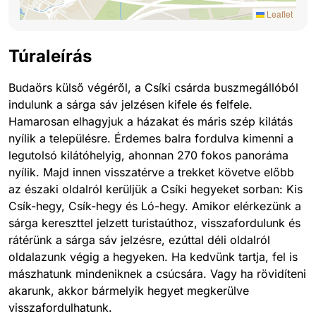
Leaflet
Túraleírás
Budaörs külső végéről, a Csíki csárda buszmegállóból
indulunk a sárga sáv jelzésen kifele és felfele.
Hamarosan elhagyjuk a házakat és máris szép kilátás
nyílik a településre. Érdemes balra fordulva kimenni a
legutolsó kilátóhelyig, ahonnan 270 fokos panoráma
nyílik. Majd innen visszatérve a trekket követve előbb
az északi oldalról kerüljük a Csíki hegyeket sorban: Kis
Csík-hegy, Csík-hegy és Ló-hegy. Amikor elérkezünk a
sárga kereszttel jelzett turistaúthoz, visszafordulunk és
rátérünk a sárga sáv jelzésre, ezúttal déli oldalról
oldalazunk végig a hegyeken. Ha kedvünk tartja, fel is
mászhatunk mindeniknek a csúcsára. Vagy ha rövidíteni
akarunk, akkor bármelyik hegyet megkerülve
visszafordulhatunk.