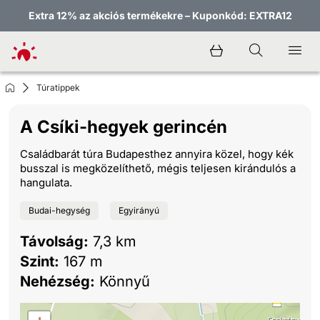
Extra 12% az akciós termékekre – Kuponkód: EXTRA12
Túratippek
A Csíki-hegyek gerincén
Családbarát túra Budapesthez annyira közel, hogy kék
busszal is megközelíthető, mégis teljesen kirándulós a
hangulata.
Budai-hegység
Egyirányú
Távolság:
7,3 km
Szint:
167 m
Nehézség:
Könnyű