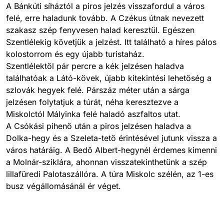
A Bánkúti síháztól a piros jelzés visszafordul a város
felé, erre haladunk tovább. A Czékus útnak nevezett
szakasz szép fenyvesen halad keresztül. Egészen
Szentlélekig követjük a jelzést. Itt található a híres pálos
kolostorrom és egy újabb turistaház.
Szentlélektől pár percre a kék jelzésen haladva
találhatóak a Látó-kövek, újabb kitekintési lehetőség a
szlovák hegyek felé. Párszáz méter után a sárga
jelzésen folytatjuk a túrát, néha keresztezve a
Miskolctól Mályinka felé haladó aszfaltos utat.
A Csókási pihenő után a piros jelzésen haladva a
Dolka-hegy és a Szeleta-tető érintésével jutunk vissza a
város határáig. A Bedő Albert-hegynél érdemes kimenni
a Molnár-sziklára, ahonnan visszatekinthetünk a szép
lillafüredi Palotaszállóra. A túra Miskolc szélén, az 1-es
busz végállomásánál ér véget.