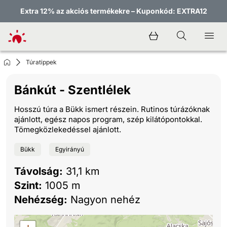
Extra 12% az akciós termékekre – Kuponkód: EXTRA12
Túratippek
Bánkút - Szentlélek
Hosszú túra a Bükk ismert részein. Rutinos túrázóknak
ajánlott, egész napos program, szép kilátópontokkal.
Tömegközlekedéssel ajánlott.
Bükk
Egyirányú
Távolság:
31,1 km
Szint:
1005 m
Nehézség:
Nagyon nehéz