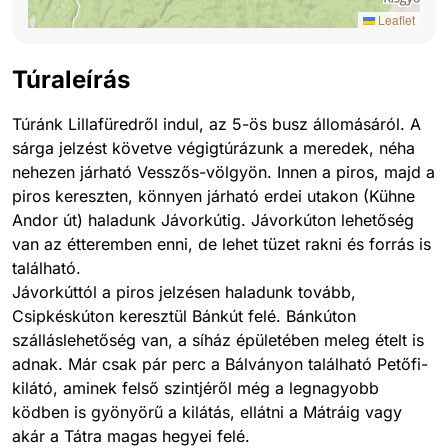
Leaflet
Túraleírás
Túránk Lillafüredről indul, az 5-ös busz állomásáról. A
sárga jelzést követve végigtúrázunk a meredek, néha
nehezen járható Vesszős-völgyön. Innen a piros, majd a
piros kereszten, könnyen járható erdei utakon (Kühne
Andor út) haladunk Jávorkútig. Jávorkúton lehetőség
van az étteremben enni, de lehet tüzet rakni és forrás is
található.
Jávorkúttól a piros jelzésen haladunk tovább,
Csipkéskúton keresztül Bánkút felé. Bánkúton
szálláslehetőség van, a síház épületében meleg ételt is
adnak. Már csak pár perc a Bálványon található Petőfi-
kilátó, aminek felső szintjéről még a legnagyobb
ködben is gyönyörű a kilátás, ellátni a Mátráig vagy
akár a Tátra magas hegyei felé.