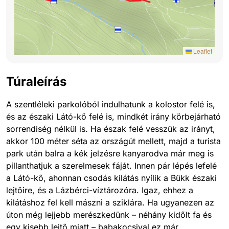
Leaflet
Túraleírás
A szentléleki parkolóból indulhatunk a kolostor felé is,
és az északi Látó-kő felé is, mindkét irány körbejárható
sorrendiség nélkül is. Ha észak felé vesszük az irányt,
akkor 100 méter séta az országút mellett, majd a turista
park után balra a kék jelzésre kanyarodva már meg is
pillanthatjuk a szerelmesek fáját. Innen pár lépés lefelé
a Látó-kő, ahonnan csodás kilátás nyílik a Bükk északi
lejtőire, és a Lázbérci-víztározóra. Igaz, ehhez a
kilátáshoz fel kell mászni a sziklára. Ha ugyanezen az
úton még lejjebb merészkedünk – néhány kidőlt fa és
egy kisebb lejtő miatt – babakocsival ez már