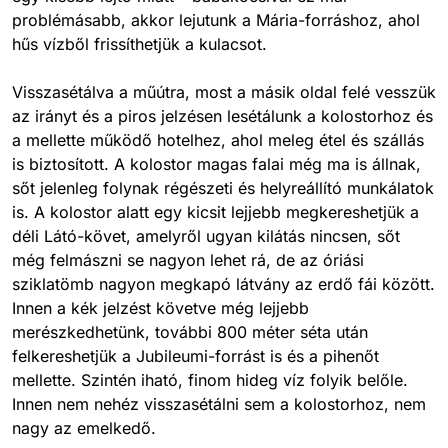
problémásabb, akkor lejutunk a Mária-forráshoz, ahol
hűs vízből frissíthetjük a kulacsot.
Visszasétálva a műútra, most a másik oldal felé vesszük
az irányt és a piros jelzésen lesétálunk a kolostorhoz és
a mellette működő hotelhez, ahol meleg étel és szállás
is biztosított. A kolostor magas falai még ma is állnak,
sőt jelenleg folynak régészeti és helyreállító munkálatok
is. A kolostor alatt egy kicsit lejjebb megkereshetjük a
déli Látó-követ, amelyről ugyan kilátás nincsen, sőt
még felmászni se nagyon lehet rá, de az óriási
sziklatömb nagyon megkapó látvány az erdő fái között.
Innen a kék jelzést követve még lejjebb
merészkedhetünk, további 800 méter séta után
felkereshetjük a Jubileumi-forrást is és a pihenőt
mellette. Szintén iható, finom hideg víz folyik belőle.
Innen nem nehéz visszasétálni sem a kolostorhoz, nem
nagy az emelkedő.