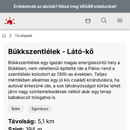
Érdekelnek az akciók? Nézd meg VÁSÁR oldalunkat!
Túratippek
Bükkszentlélek - Látó-kő
Bükkszentlélek egy igazán magas energiaszintű hely a
Bükkben, nem véletlenül építette ide a Pálos-rend a
szentléleki kolostort az 1300-as években. Teljes
mértékben alkalmas egy jó kis családi kirándulásra, ha
autóval érkezünk ide, a sok látványosságot körbe lehet
járni nagy szintemelkedések nélkül akár egy terep
babakocsit tologatva is.
Bükk
Egyirányú
Távolság:
5,1 km
Szint:
194 m