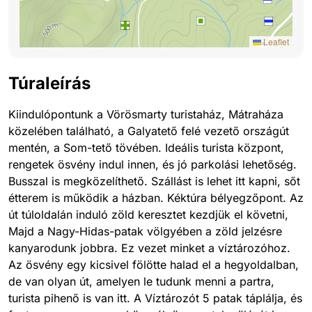
Leaflet
Túraleírás
Kiindulópontunk a Vörösmarty turistaház, Mátraháza
közelében található, a Galyatető felé vezető országút
mentén, a Som-tető tövében. Ideális turista központ,
rengetek ösvény indul innen, és jó parkolási lehetőség.
Busszal is megközelíthető. Szállást is lehet itt kapni, sőt
étterem is működik a házban. Kéktúra bélyegzőpont. Az
út túloldalán induló zöld keresztet kezdjük el követni,
Majd a Nagy-Hidas-patak völgyében a zöld jelzésre
kanyarodunk jobbra. Ez vezet minket a víztározóhoz.
Az ösvény egy kicsivel fölötte halad el a hegyoldalban,
de van olyan út, amelyen le tudunk menni a partra,
turista pihenő is van itt. A Víztározót 5 patak táplálja, és