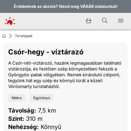
Érdekelnek az akciók? Nézd meg VÁSÁR oldalunkat!
Túratippek
Csór-hegy - víztárazó
A Csór-réti-víztározó, hazánk legmagasabban található
víztározója, és festőien szép környezetben fekszik a
Gyöngyös-patak völgyében. Remek kiránduló célpont,
tegyünk hát egy szép és könnyű túrát a közeli
Vörösmarty turistaháztól.
Mátra
Egyirányú
Távolság:
7,5 km
Szint:
310 m
Nehézség:
Könnyű