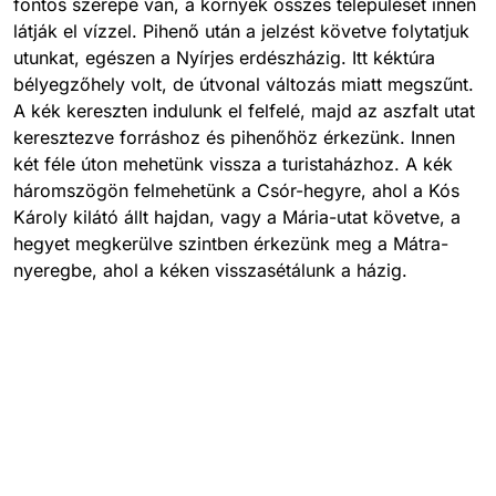
fontos szerepe van, a környék összes települését innen
látják el vízzel. Pihenő után a jelzést követve folytatjuk
utunkat, egészen a Nyírjes erdészházig. Itt kéktúra
bélyegzőhely volt, de útvonal változás miatt megszűnt.
A kék kereszten indulunk el felfelé, majd az aszfalt utat
keresztezve forráshoz és pihenőhöz érkezünk. Innen
két féle úton mehetünk vissza a turistaházhoz. A kék
háromszögön felmehetünk a Csór-hegyre, ahol a Kós
Károly kilátó állt hajdan, vagy a Mária-utat követve, a
hegyet megkerülve szintben érkezünk meg a Mátra-
nyeregbe, ahol a kéken visszasétálunk a házig.