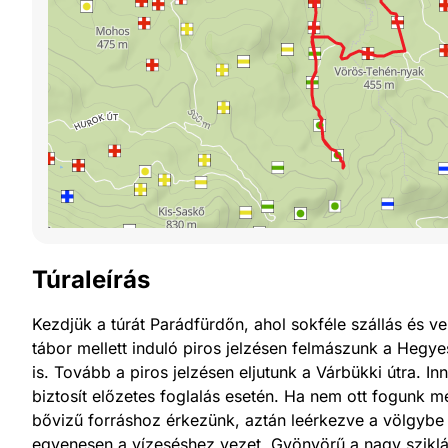
Túraleírás
Kezdjük a túrát Parádfürdőn, ahol sokféle szállás és ve
tábor mellett induló piros jelzésen felmászunk a Hegy
is. Tovább a piros jelzésen eljutunk a Várbükki útra.
biztosít előzetes foglalás esetén. Ha nem ott fogunk me
bővizű forráshoz érkezünk, aztán leérkezve a völgybe 
egyenesen a vízeséshez vezet. Gyönyörű a nagy sziklák