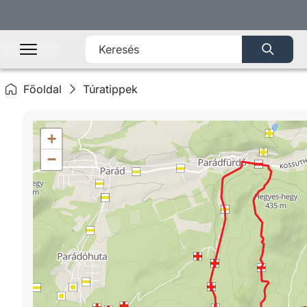
Főoldal
Túratippek
+
−