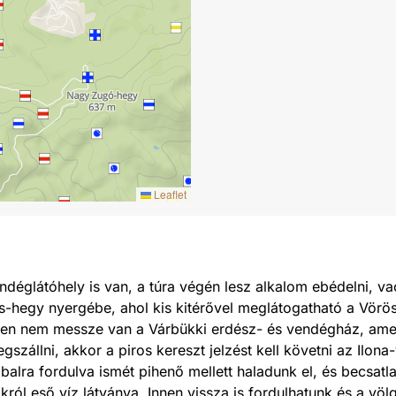
Leaflet
ndéglátóhely is van, a túra végén lesz alkalom ebédelni, vacs
es-hegy nyergébe, ahol kis kitérővel meglátogatható a Vör
 Innen nem messze van a Várbükki erdész- és vendégház, ame
gszállni, akkor a piros kereszt jelzést kell követni az Ilon
balra fordulva ismét pihenő mellett haladunk el, és becsat
ról eső víz látványa. Innen vissza is fordulhatunk és a vö