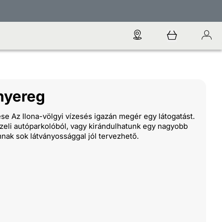
nyereg
e Az Ilona-völgyi vízesés igazán megér egy látogatást.
özeli autóparkolóból, vagy kirándulhatunk egy nagyobb
nak sok látványossággal jól tervezhető.