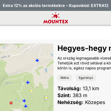
Extra 12% az akciós termékekre – Kuponkód: EXTRA12
Hegyes-hegy 
Az ország legmagasabb vízesés
Tehetjük ezt rövid sétával a k
körön is, egész napos program
Mátra
Egyirányú
Távolság:
13,1 km
Szint:
383 m
Nehézség:
Közepes