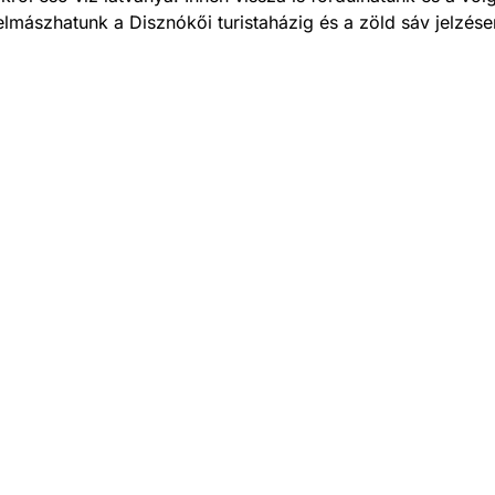
elmászhatunk a Disznókői turistaházig és a zöld sáv jelzése