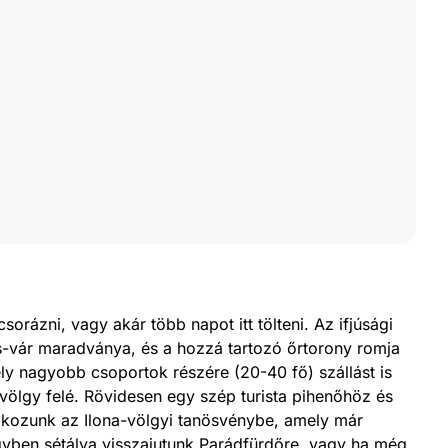
orázni, vagy akár több napot itt tölteni. Az ifjúsági
ös-vár maradványa, és a hozzá tartozó őrtorony romja
ly nagyobb csoportok részére (20-40 fő) szállást is
a-völgy felé. Rövidesen egy szép turista pihenőhöz és
lakozunk az Ilona-völgyi tanösvénybe, amely már
lgyben sétálva visszajutunk Parádfürdőre, vagy ha még