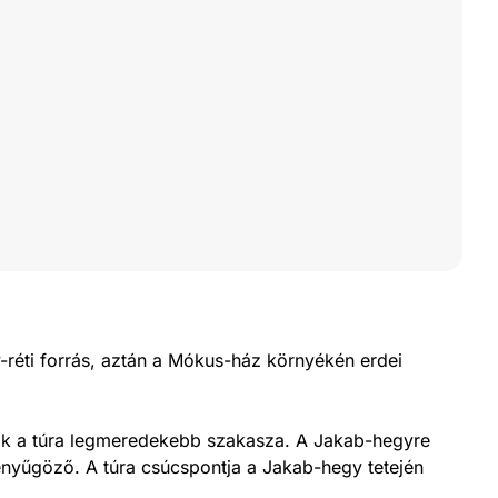
y-réti forrás, aztán a Mókus-ház környékén erdei
ezik a túra legmeredekebb szakasza. A Jakab-hegyre
enyűgöző. A túra csúcspontja a Jakab-hegy tetején