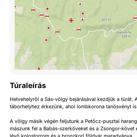
Túraleírás
Hetvehelyről a Sás-völgy bejárásával kezdjük a túrát. 
táborhelyhez érkezünk, ahol lombkorona tanösvényt is
A völgy másik végén feljutunk a Petőcz-pusztai harang
mászunk fel a Babás-szerköveket és a Zsongor-követ ér
lévő kolostorrom és a bronzkori földvár maradványa.