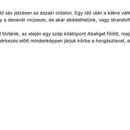
d sáv jelzésen az északi oldalon. Egy idő után a kékre vál
gy a denevér múzeum, de akár ebédelhetünk, vagy strandolha
történik, az elején egy szép kilátópont Abaliget fölött, ma
aérkezés előtt mindenképpen járjuk körbe a horgásztavat, a