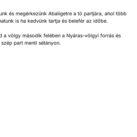
tunk és megérkezünk Abaligetre a tó partjára, ahol több
tunk is ha kedvünk tartja és belefér az időbe.
jd a völgy második felében a Nyáras-völgyi forrás és
 szép part menti sétányon.