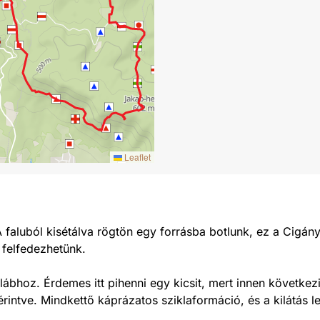
Leaflet
A faluból kisétálva rögtön egy forrásba botlunk, ez a Cigán
 felfedezhetünk.
lábhoz. Érdemes itt pihenni egy kicsit, mert innen követk
intve. Mindkettő káprázatos sziklaformáció, és a kilátás l