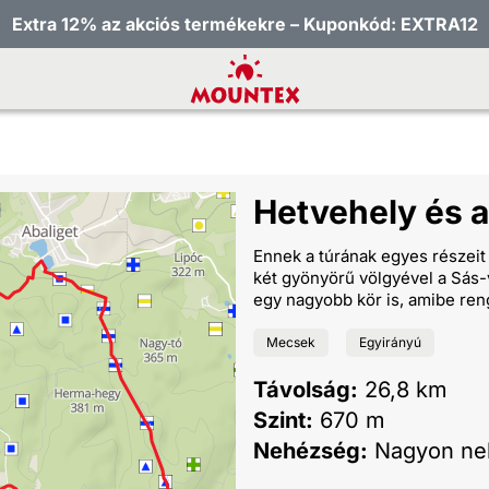
Extra 12% az akciós termékekre – Kuponkód: EXTRA12
Hetvehely és 
Ennek a túrának egyes részeit
két gyönyörű völgyével a Sás-
egy nagyobb kör is, amibe reng
Mecsek
Egyirányú
Távolság:
26,8 km
Szint:
670 m
Nehézség:
Nagyon ne