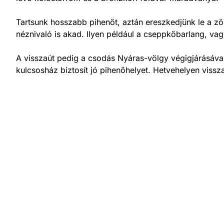
Tartsunk hosszabb pihenőt, aztán ereszkedjünk le a zöl
néznivaló is akad. Ilyen például a cseppkőbarlang, va
A visszaút pedig a csodás Nyáras-völgy végigjárásával 
kulcsosház biztosít jó pihenőhelyet. Hetvehelyen vissz