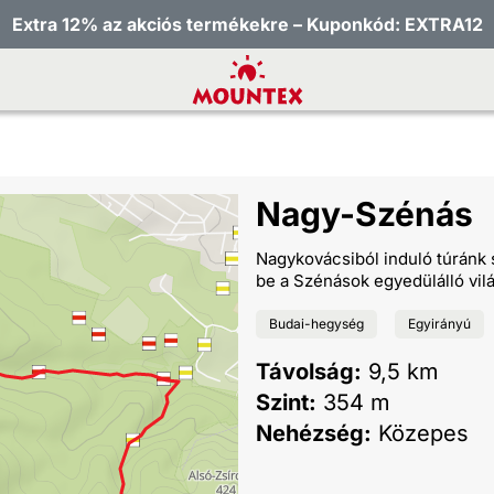
Extra 12% az akciós termékekre – Kuponkód: EXTRA12
Nagy-Szénás
Nagykovácsiból induló túránk
be a Szénások egyedülálló vilá
Budai-hegység
Egyirányú
Távolság:
9,5 km
Szint:
354 m
Nehézség:
Közepes