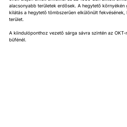
alacsonyabb területek erdősek. A hegytető környékén g
kilátás a hegytető tömbszerűen elkülönült fekvésének
terület.
A kiindulóponthoz vezető sárga sávra szintén az OKT-n 
büfénél.