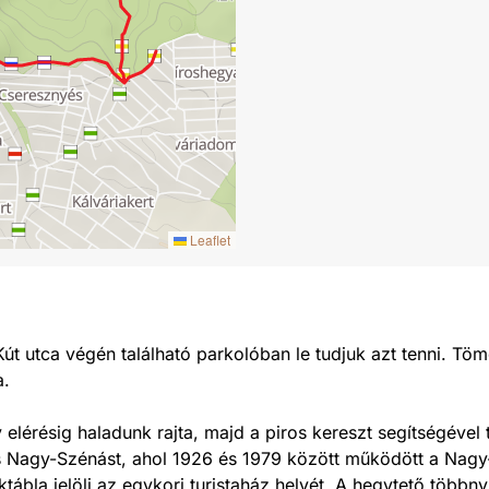
Leaflet
Kút utca végén található parkolóban le tudjuk azt tenni. T
a.
elérésig haladunk rajta, majd a piros kereszt segítségével
s Nagy-Szénást, ahol 1926 és 1979 között működött a Nagy-
tábla jelöli az egykori turistaház helyét. A hegytető többny