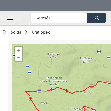
Főoldal
Túratippek
+
−