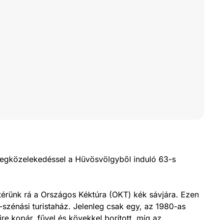
ömegközelekedéssel a Hüvösvölgyből induló 63-s
 térünk rá a Országos Kéktúra (OKT) kék sávjára. Ezen
szénási turistaház. Jelenleg csak egy, az 1980-as
ire kopár, fűvel és kövekkel borított, míg az