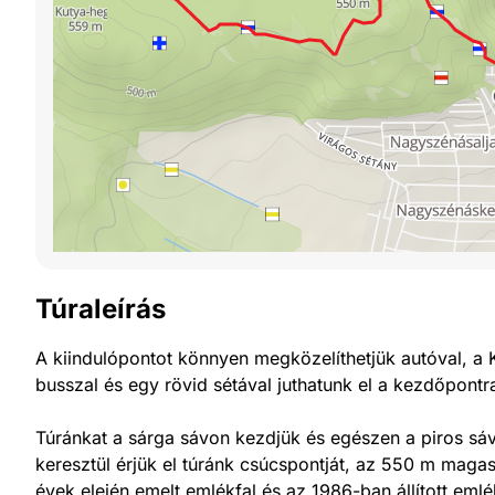
Túraleírás
A kiindulópontot könnyen megközelíthetjük autóval, a 
busszal és egy rövid sétával juthatunk el a kezdőpontr
Túránkat a sárga sávon kezdjük és egészen a piros sáv 
keresztül érjük el túránk csúcspontját, az 550 m maga
évek elején emelt emlékfal és az 1986-ban állított emlék