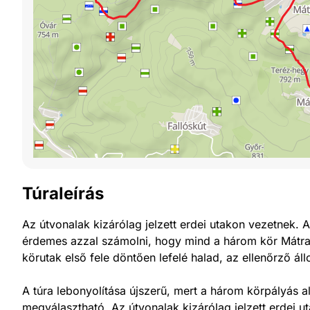
Túraleírás
Az útvonalak kizárólag jelzett erdei utakon vezetnek. 
érdemes azzal számolni, hogy mind a három kör Mátras
körutak első fele döntően lefelé halad, az ellenőrző ál
A túra lebonyolítása újszerű, mert a három körpályás a
megválasztható. Az útvonalak kizárólag jelzett erdei u