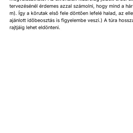
tervezésénél érdemes azzal számolni, hogy mind a hár
m). Így a körutak első fele döntően lefelé halad, az e
ajánlott időbeosztás is figyelembe veszi.) A túra hosszá
rajtjáig lehet eldönteni.