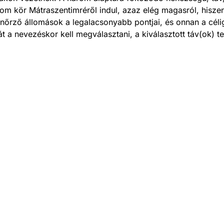
om kör Mátraszentimréről indul, azaz elég magasról, hisz
llenőrző állomások a legalacsonyabb pontjai, és onnan a céli
t a nevezéskor kell megválasztani, a kiválasztott táv(ok) tel