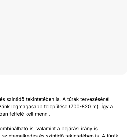
 szintidő tekintetében is. A túrák tervezésénél
azánk legmagasabb települése (700-820 m). Így a
an felfelé kell menni.
binálható is, valamint a bejárási irány is
szintemelkedés és szintidő tekintetében is. A túrák