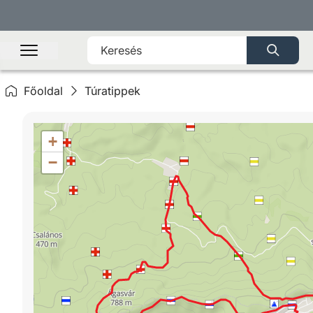
Főoldal
Túratippek
+
−