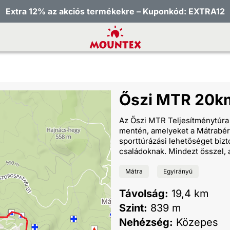
Extra 12% az akciós termékekre – Kuponkód: EXTRA12
Őszi MTR 20k
Az Őszi MTR Teljesítménytúra 
mentén, amelyeket a Mátrabérc
sporttúrázási lehetőséget bizt
családoknak. Mindezt ősszel, 
Mátra
Egyirányú
Távolság:
19,4 km
Szint:
839 m
Nehézség:
Közepes