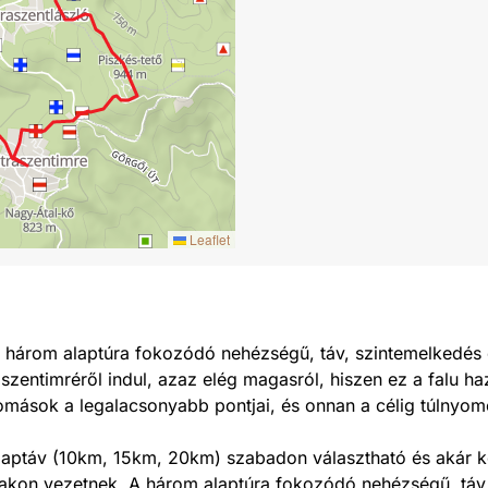
Leaflet
A három alaptúra fokozódó nehézségű, táv, szintemelkedés és
zentimréről indul, azaz elég magasról, hiszen ez a falu h
lomások a legalacsonyabb pontjai, és onnan a célig túlnyomó
laptáv (10km, 15km, 20km) szabadon választható és akár kom
takon vezetnek. A három alaptúra fokozódó nehézségű, táv, 