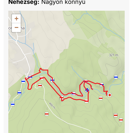
Nehézség:
Nagyon könnyű
+
−