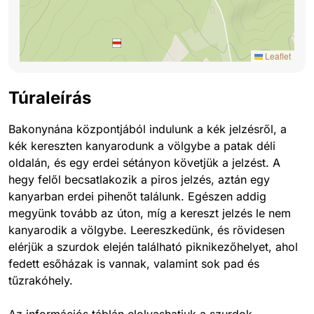
Leaflet
Túraleírás
Bakonynána központjából indulunk a kék jelzésről, a
kék kereszten kanyarodunk a völgybe a patak déli
oldalán, és egy erdei sétányon követjük a jelzést. A
hegy felől becsatlakozik a piros jelzés, aztán egy
kanyarban erdei pihenőt találunk. Egészen addig
megyünk tovább az úton, míg a kereszt jelzés le nem
kanyarodik a völgybe. Leereszkedünk, és rövidesen
elérjük a szurdok elején található piknikezőhelyet, ahol
fedett esőházak is vannak, valamint sok pad és
tűzrakóhely.