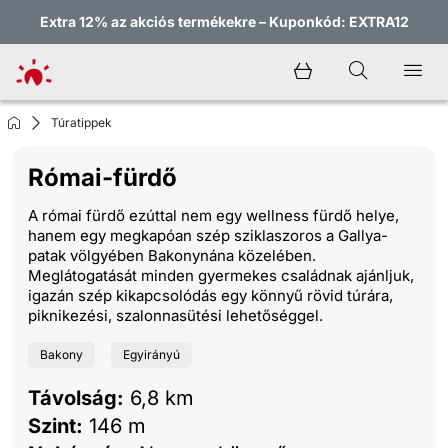
Extra 12% az akciós termékekre – Kuponkód: EXTRA12
Túratippek
Római-fürdő
A római fürdő ezúttal nem egy wellness fürdő helye,
hanem egy megkapóan szép sziklaszoros a Gallya-
patak völgyében Bakonynána közelében.
Meglátogatását minden gyermekes családnak ajánljuk,
igazán szép kikapcsolódás egy könnyű rövid túrára,
piknikezési, szalonnasütési lehetőséggel.
Bakony
Egyirányú
Távolság:
6,8 km
Szint:
146 m