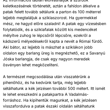
Az információs táblán elolvashatjuk a szurdok
keletkezésének történetét, aztán a fahídon átkelve a
patak felett tovább sétálunk a parton és 100 méterrel
lejjebb megtaláljuk a sziklaszorost. Ha gyermekkel
mész, ne hagyd előre szaladni! A patak egy vízesésben
folytatódik, és a sziklafalak között kis medencéket
mélyítve zuhog le lépcsőről lépcsőre, ezekről a
kádszerű mélyedésekről kapta a nevét a Római fürdő.
Aki bátor, az lejjebb is mászhat a sziklákon jobb
oldalon egy barlang üreg is megnézhető, ez a Savanyú
Jóska barlangja, de csak egy nagyon meredek
ösvényen lehet megközelíteni.
A természet megcsodálása után visszatérünk a
pihenőhöz, és ha kedvünk tartja, még lejjebb
sétálhatunk a kék jelzésen további 500 métert. Itt ismét
le lehet ereszkedni a patakpartra A Vadalmás-
forráshoz. Ha kipihentük magunkat, a kék jelzésen
visszafordulva a patak északi oldalán sétálhatunk