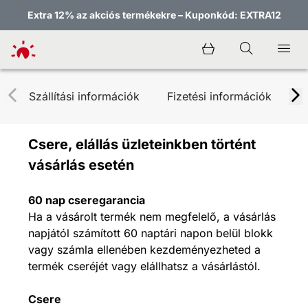
Extra 12% az akciós termékekre – Kuponkód: EXTRA12
Szállítási információk
Fizetési információk
B
Csere, elállás üzleteinkben történt
vásárlás esetén
60 nap cseregarancia
Ha a vásárolt termék nem megfelelő, a vásárlás
napjától számított 60 naptári napon belül blokk
vagy számla ellenében kezdeményezheted a
termék cseréjét vagy elállhatsz a vásárlástól.
Csere