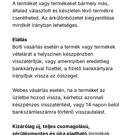
A terméket vagy termékeket bármely más,
általad választott és készleten lévő termékre
cserélheted. Az árkülönbözetet kiegyenlítése
mindkét irányban lehetséges.
Elállás
Bolti vásárlás esetén a termék vagy termékek
vételárát a helyszínen készpénzben
visszatérítjük, vagy amennyiben eredetileg
bankkártyával fizettél, a fizető bankkártyára
irányítjuk vissza az összeget.
Webes vásárlás esetén, ha a terméket az
üzletbe hozod vissza, kérhetsz azonnali
készpénzes visszatérítést, vagy 14 napon belül
bankszámlaszámra történő visszautalást.
Kizárólag új, teljes csomagolású,
sérülésmentes és újra eladható
termékek