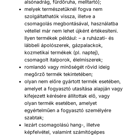
alsónadrág, fürdőruha, melltartó);
melyek természetüknél fogva nem
szolgáltathatók vissza, illetve a
csomagolás megbontásával, használatba
vétellel már nem lehet újként értékesíteni.
Ilyen termékek például: – a ruházati- és
lábbeli ápolószerek, gázpalackok,
kozmetikai termékek (pl. naptej),
csomagolt italporok, élelmiszerek;
romlandó vagy minőségét rövid ideig
megőrző termék tekintetében;
olyan nem előre gyártott termék esetében,
amelyet a fogyasztó utasítása alapján vagy
kifejezett kérésére állítottak elő, vagy
olyan termék esetében, amelyet
egyértelműen a fogyasztó személyére
szabtak;
lezárt csomagolású hang-, illetve
képfelvétel, valamint számítógépes