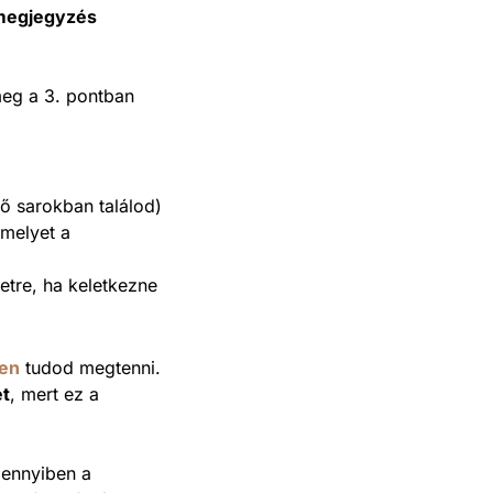
 megjegyzés
meg a 3. pontban
ső sarokban találod)
 melyet a
etre, ha keletkezne
ken
tudod megtenni.
et
, mert ez a
mennyiben a