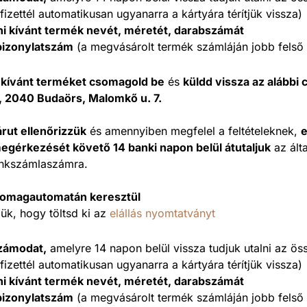
fizettél automatikusan ugyanarra a kártyára térítjük vissza)
ni kívánt termék nevét, méretét, darabszámát
bizonylatszám
(a megvásárolt termék számláján jobb felső 
 kívánt terméket csomagold be
és
küldd vissza az alábbi 
2040 Budaörs, Malomkő u. 7.
árut ellenőrizzük
és amennyiben megfelel a feltételeknek,
e
egérkezését követő 14 banki napon belül átutaljuk
az ált
ankszámlaszámra.
somagautomatán keresztül
rjük, hogy töltsd ki az
elállás nyomtatványt
zámodat,
amelyre 14 napon belül vissza tudjuk utalni az ö
fizettél automatikusan ugyanarra a kártyára térítjük vissza)
ni kívánt termék nevét, méretét, darabszámát
bizonylatszám
(a megvásárolt termék számláján jobb felső 