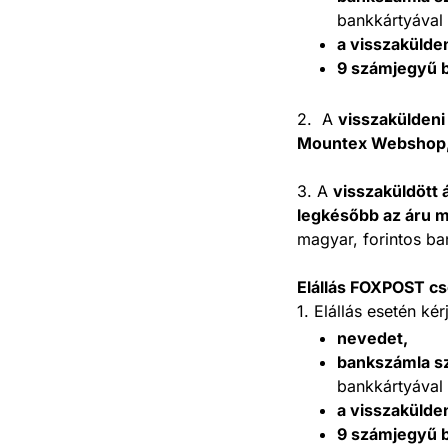
bankkártyával 
a visszakülde
9 számjegyű 
2. A
visszaküldeni
Mountex Webshop, 
3. A
visszaküldött 
legkésőbb az áru m
magyar, forintos b
Elállás FOXPOST c
1. Elállás esetén ké
nevedet,
bankszámla s
bankkártyával 
a visszakülde
9 számjegyű 