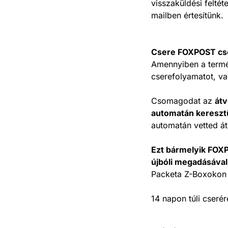
visszaküldési feltét
mailben értesítünk.
Csere FOXPOST cs
Amennyiben a term
cserefolyamatot, v
Csomagodat az
átv
automatán keresztü
automatán vetted át
Ezt bármelyik FOX
újbóli megadásával
Packeta Z-Boxokon 
14 napon túli cserér