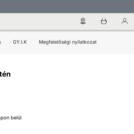
s
GY.I.K
Megfelelőségi nyilatkozat
tén
apon belül