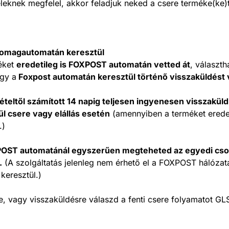
eleknek megfelel, akkor feladjuk neked a csere terméke(ke)t
omagautomatán keresztül
éket
eredetileg is FOXPOST automatán vetted át
, választh
agy a
Foxpost automatán keresztül történő visszaküldést 
ételtől számított 14 napig teljesen ingyenesen visszak
l csere vagy elállás esetén
(amennyiben a terméket erede
.)
POST automatánál egyszerűen megteheted az egyedi cso
.
(A szolgáltatás jelenleg nem érhető el a FOXPOST hálóza
keresztül.)
e, vagy visszaküldésre válaszd a fenti csere folyamatot GLS