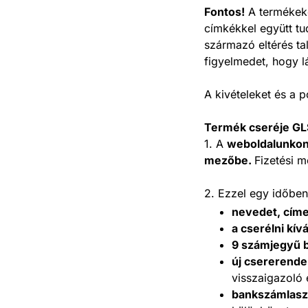
Fontos!
A termékeke
címkékkel együtt tu
származó eltérés tal
figyelmedet, hogy 
A kivételeket és a p
Termék cseréje GLS
1. A
weboldalunko
mezőbe.
Fizetési m
2. Ezzel egy időbe
nevedet, cím
a cserélni kí
9 számjegyű 
új csererende
visszaigazoló 
bankszámlas