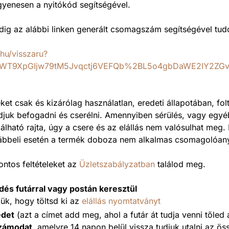
gyenesen a nyitókód segítségével.
ig az alábbi linken generált csomagszám segítségével tud
hu/visszaru?
rtWT9XpGIjw79tM5Jvqctj6VEFQb%2BL5o4gbDaWE2IY2Z
et csak és kizárólag használatlan, eredeti állapotában, fo
djuk befogadni és cserélni. Amennyiben sérülés, vagy egyé
álható rajta, úgy a csere és az elállás nem valósulhat meg. 
lábbeli esetén a termék doboza nem alkalmas csomagolóan
ontos feltételeket az
Üzletszabályzatban
találod meg.
ldés futárral vagy postán keresztül
rjük, hogy töltsd ki az
elállás nyomtatványt
edet
(azt a címet add meg, ahol a futár át tudja venni tőled
zámodat,
amelyre 14 napon belül vissza tudjuk utalni az ö