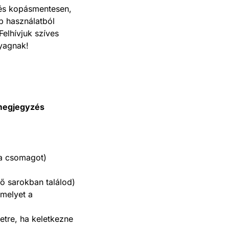
t és kopásmentesen,
b használatból
Felhívjuk szíves
yagnak!
 megjegyzés
 a csomagot)
ső sarokban találod)
 melyet a
etre, ha keletkezne