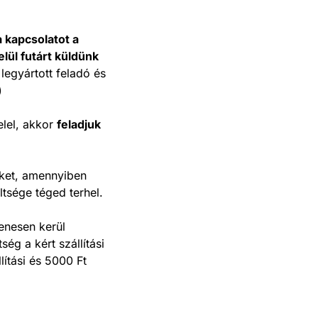
a kapcsolatot a
ül futárt küldünk
legyártott feladó és
)
elel, akkor
feladjuk
eket, amennyiben
tsége téged terhel.
yenesen kerül
ség a kért szállítási
ítási és 5000 Ft