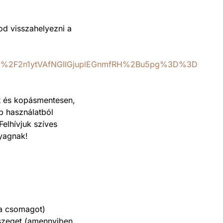
od visszahelyezni a
Gv%2F2n1ytVAfNGIIGjuplEGnmfRH%2Bu5pg%3D%3D
lt és kopásmentesen,
b használatból
Felhívjuk szíves
yagnak!
 a csomagot)
sszeget (amennyiben