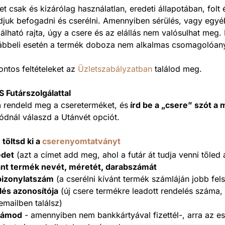
t csak és kizárólag használatlan, eredeti állapotában, fol
djuk befogadni és cserélni. Amennyiben sérülés, vagy egyé
álható rajta, úgy a csere és az elállás nem valósulhat meg. 
lábbeli esetén a termék doboza nem alkalmas csomagolóan
ontos feltételeket az
Üzletszabályzatban
találod meg.
 Futárszolgálattal
n
rendeld meg a csereterméket, és
írd be a „csere” szót a
ódnál válaszd a Utánvét opciót.
n
töltsd ki a
cserenyomtatványt
edet
(azt a címet add meg, ahol a futár át tudja venni tőled
vánt termék nevét, méretét, darabszámát
bizonylatszám
(a cserélni kívánt termék számláján jobb fel
lés azonosítója
(új csere termékre leadott rendelés száma,
emailben találsz)
zámod
- amennyiben nem bankkártyával fizettél-, arra az es