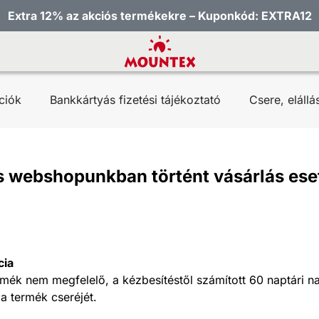
Extra 12% az akciós termékekre – Kuponkód: EXTRA12
ciók
Bankkártyás fizetési tájékoztató
Csere, elállá
ás webshopunkban történt vásárlás ese
cia
mék nem megfelelő, a kézbesítéstől számított 60 naptári n
 termék cseréjét.