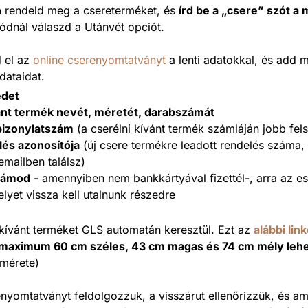
n
rendeld meg a csereterméket, és
írd be a „csere” szót a
módnál válaszd a Utánvét opciót.
d el az
online cserenyomtatványt
a lenti adatokkal, és add 
adataidat.
edet
vánt termék nevét, méretét, darabszámát
bizonylatszám
(a cserélni kívánt termék számláján jobb fel
lés azonosítója
(új csere termékre leadott rendelés száma,
emailben találsz)
zámod
- amennyiben nem bankkártyával fizettél-, arra az es
lyet vissza kell utalnunk részedre
i kívánt terméket GLS automatán keresztül. Ezt az
alábbi lin
 maximum 60 cm széles, 43 cm magas és 74 cm mély leh
mérete)
nyomtatványt feldolgozzuk, a visszárut ellenőrizzük, és a