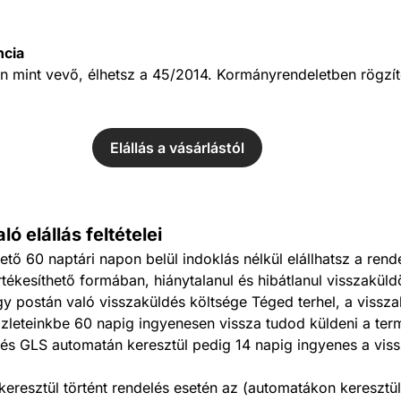
ncia
 mint vevő, élhetsz a 45/2014. Kormányrendeletben rögzített
Elállás a vásárlástól
ló elállás feltételei
ető 60 naptári napon belül indoklás nélkül elállhatsz a ren
tékesíthető formában, hiánytalanul és hibátlanul visszaküld
agy postán való visszaküldés költsége Téged terhel, a vissz
zleteinkbe 60 napig ingyenesen vissza tudod küldeni a term
t és GLS automatán keresztül pedig 14 napig ingyenes a vis
eresztül történt rendelés esetén az (automatákon keresztül