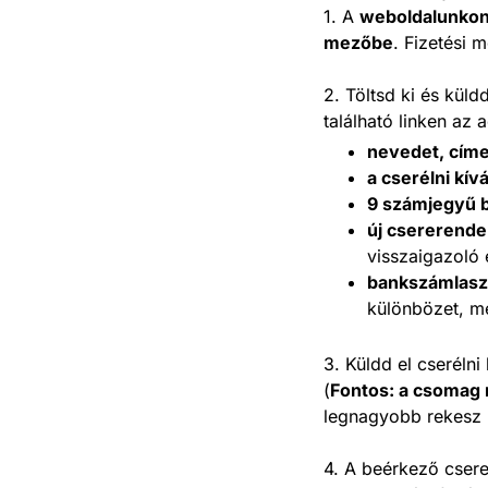
1. A
weboldalunko
mezőbe
. Fizetési 
2. Töltsd ki és küld
található linken az 
nevedet, cím
a cserélni kí
9 számjegyű 
új csererende
visszaigazoló 
bankszámlas
különbözet, me
3. Küldd el cseréln
(
Fontos: a csomag
legnagyobb rekesz 
4. A beérkező csere