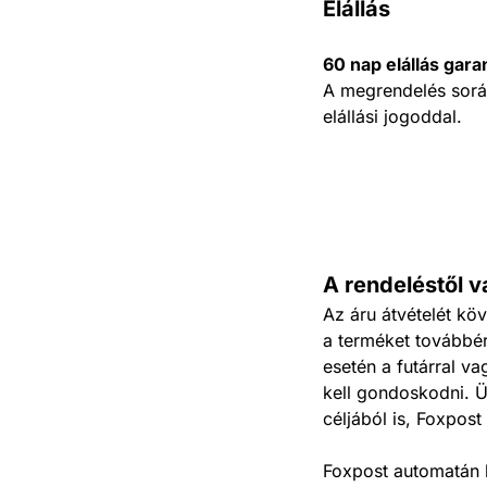
Elállás
60 nap elállás gara
A megrendelés során
elállási jogoddal.
A rendeléstől va
Az áru átvételét köv
a terméket továbbér
esetén a futárral v
kell gondoskodni. Ü
céljából is, Foxpos
Foxpost automatán k