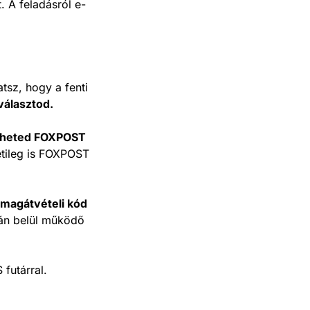
. A feladásról e-
atsz, hogy a fenti
választod.
üldheted FOXPOST
tileg is FOXPOST
magátvételi kód
tán belül működő
 futárral.