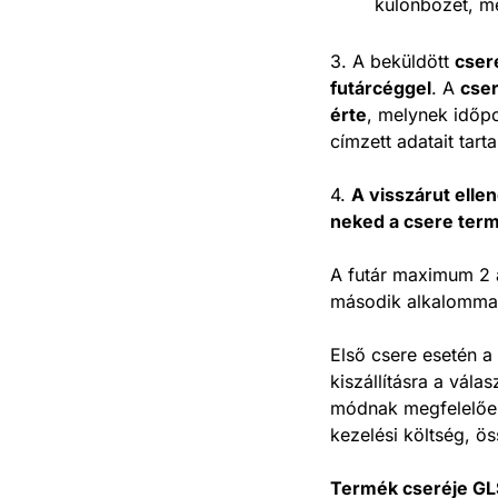
különbözet, me
3. A beküldött
cser
futárcéggel
. A
cser
érte
, melynek időpo
címzett adatait tart
4.
A visszárut elle
neked a csere term
A futár maximum 2 a
második alkalommal 
Első csere esetén a 
kiszállításra a válas
módnak megfelelően 
kezelési költség, ö
Termék cseréje GL