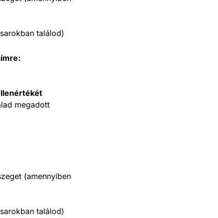
sarokban találod)
címre:
llenértékét
alad megadott
sszeget (amennyiben
sarokban találod)