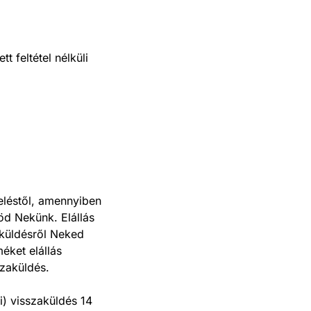
 feltétel nélküli
deléstől, amennyiben
öd Nekünk. Elállás
aküldésről Neked
éket elállás
szaküldés.
i) visszaküldés 14