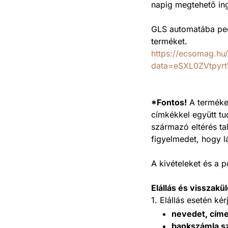
napig megtehető in
GLS automatába ped
terméket.
https://ecsomag.hu/
data=eSXL0ZVtpy
*Fontos!
A termékek
címkékkel együtt tu
származó eltérés tal
figyelmedet, hogy 
A kivételeket és a p
Elállás és visszakü
1. Elállás esetén ké
nevedet, cím
bankszámla s